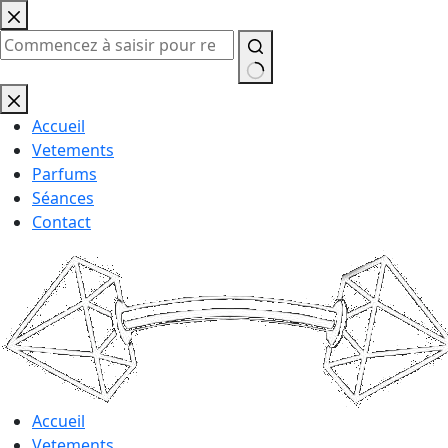
Passer
au
contenu
Aucun
résultat
Accueil
Vetements
Parfums
Séances
Contact
Accueil
Vetements