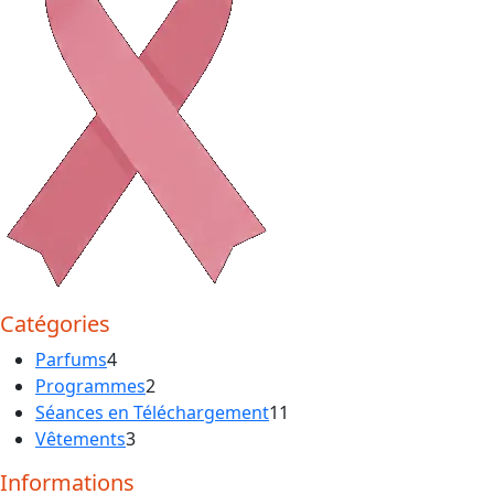
Catégories
4
Parfums
4
produits
2
Programmes
2
produits
11
Séances en Téléchargement
11
3
produits
Vêtements
3
produits
Informations