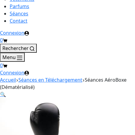
Parfums
Séances
Contact
Connexion
Panier
0
d’achat
Rechercher
Menu
Panier
0
d’achat
Connexion
Accueil
Séances en Téléchargement
Séances AéroBoxe
(Dématérialisé)
🔍