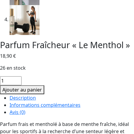
Parfum Fraîcheur « Le Menthol »
18,90
€
26 en stock
quantité
de
Ajouter au panier
Parfum
Description
Fraîcheur
Informations complémentaires
"Le
Avis (0)
Menthol"
Parfum frais et mentholé à base de menthe fraîche, idéal
pour les sportifs à la recherche d’une senteur légère et