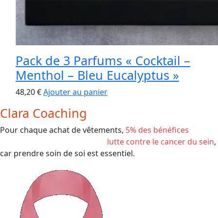
Pack de 3 Parfums « Cocktail –
Menthol – Bleu Eucalyptus »
48,20
€
Ajouter au panier
Clara Coaching
Pour chaque achat de vêtements,
5% des bénéfices
est
reversé à une association de
lutte contre le cancer du sein
,
car prendre soin de soi est essentiel.