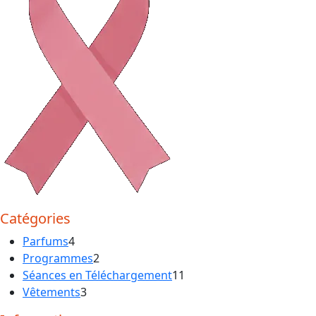
Catégories
4
Parfums
4
produits
2
Programmes
2
produits
11
Séances en Téléchargement
11
3
produits
Vêtements
3
produits