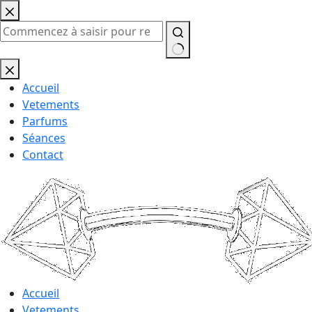
Passer
au
contenu
Aucun
résultat
Accueil
Vetements
Parfums
Séances
Contact
Accueil
Vetements