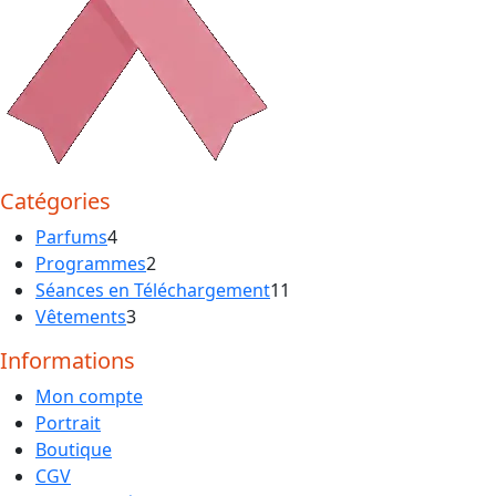
Catégories
4
Parfums
4
produits
2
Programmes
2
produits
11
Séances en Téléchargement
11
3
produits
Vêtements
3
produits
Informations
Mon compte
Portrait
Boutique
CGV