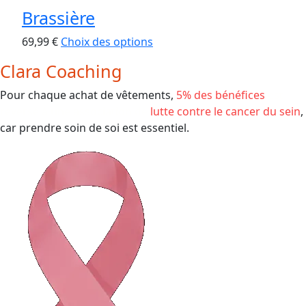
Brassière
Ce
69,99
€
Choix des options
produit
Clara Coaching
a
plusieurs
Pour chaque achat de vêtements,
5% des bénéfices
est
variations.
reversé à une association de
lutte contre le cancer du sein
,
Les
car prendre soin de soi est essentiel.
options
peuvent
être
choisies
sur
la
page
du
produit