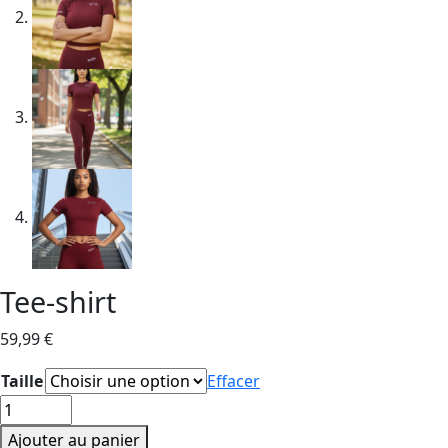
Tee-shirt
59,99
€
Taille
Effacer
quantité
de
Ajouter au panier