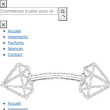
Passer
au
contenu
Aucun
résultat
Accueil
Vetements
Parfums
Séances
Contact
Accueil
Vetements